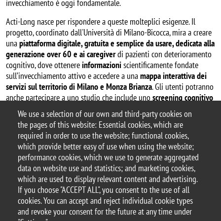
invecchiamento è oggi fondamentale.
Acti-Long nasce per rispondere a queste molteplici esigenze. Il
progetto, coordinato dall'Università di Milano-Bicocca, mira a creare
una
piattaforma digitale, gratuita e semplice da usare, dedicata alla
generazione over 60 e ai caregiver
di pazienti con deterioramento
cognitivo, dove ottenere
informazioni
scientificamente fondate
sull’invecchiamento attivo e accedere a una
mappa interattiva dei
servizi
sul territorio di Milano e Monza Brianza
. Gli utenti potranno
anche partecipare a uno studio che include uno
screening cognitivo
gratuito
per l’individuazione precoce di situazioni a rischio.
We use a selection of our own and third-party cookies on
the pages of this website: Essential cookies, which are
Continua a leggere il comunicato stampa
required in order to use the website; functional cookies,
which provide better easy of use when using the website;
performance cookies, which we use to generate aggregated
data on website use and statistics; and marketing cookies,
© 2025 University of Milano-Bicocca
which are used to display relevant content and advertising.
Piazza dell'Ateneo Nuovo, 1 - 20126, Milan
If you choose "ACCEPT ALL", you consent to the use of all
PEC address:
ateneo.bicocca@pec.unimib.it
cookies. You can accept and reject individual cookie types
P.I. 12621570154 |
and revoke your consent for the future at any time under
redazioneweb.psicologia@unimib.it