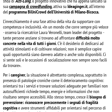
sfida di
Acti-Long
, il progetto innovativo che ha appena lanciato la
sua
campagna di crowdfunding
, attiva su
Ideaginger.it
, all’interno
del
programma BiUniCrowd dell’Università di Milano-Bicocca.
L’invecchiamento è una fase attiva della vita da supportare con
competenza e inclusività. «In un mondo che corre sempre più veloce
- osserva la ricercatrice Laura Veronelli, team leader del progetto -
tante persone anziane si trovano ad affrontare
difficoltà molto
concrete nella vita di tutti i giorni
. C’è il desiderio di dedicarsi ad
attività stimolanti e di coltivare relazioni; non è semplice capire
quali opportunità siano davvero adatte o anche solo disponibili. Ci
si sente soli e le occasioni di socializzazione non sempre sono facili
da trovare».
Per i
caregiver
, la situazione è altrettanto complessa, soprattutto in
presenza di patologie croniche come il deterioramento cognitivo:
orientarsi tra i servizi e trovare soluzioni adeguate per familiari non
autosufficienti richiede tempo, energie e informazioni che non
risultano sempre accessibili. Allo stesso tempo, cresce il
bisogno di
prevenzione: riconoscere precocemente i segnali di fragilità
cognitiva
e avere strumenti affidabili per orientarsi nel percorso di