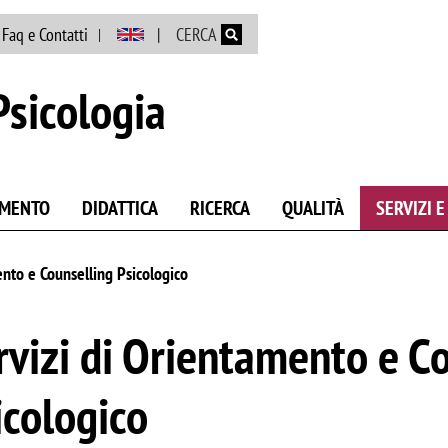
Salta al contenuto principale
Faq e Contatti
CERCA
Psicologia
AMENTO
DIDATTICA
RICERCA
QUALITÀ
SERVIZI 
ento e Counselling Psicologico
rvizi di Orientamento e C
icologico