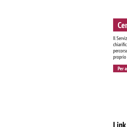
Cen
Il Servi
chiarifi
percorso
proprio
Per 
Link