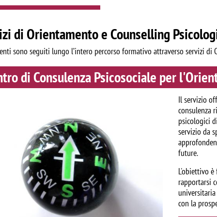
izi di Orientamento e Counselling Psicolog
enti sono seguiti lungo l’intero percorso formativo attraverso servizi di
tro di Consulenza Psicosociale per l'Orie
Il servizio 
consulenza r
psicologici d
servizio da s
approfondendo
future.
L'obiettivo è
rapportarsi c
universitari
con la prospe