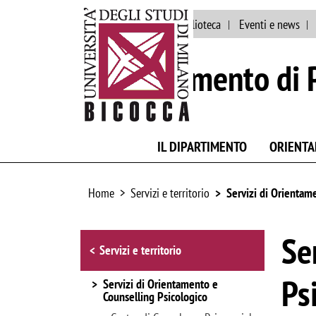
Ateneo
Staff
Biblioteca
Eventi e news
Dipartimento di 
IL DIPARTIMENTO
ORIENT
Home
Servizi e territorio
Servizi di Orientam
Browse the section
Se
Servizi e territorio
Ps
Servizi di Orientamento e
Counselling Psicologico