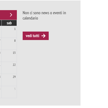
Non ci sono news o eventi in
calendario
sab
1
1
vedi tutti
7
8
4
15
1
22
8
29
4
5