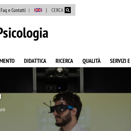
Salta al contenuto principale
Faq e Contatti
CERCA
Psicologia
AMENTO
DIDATTICA
RICERCA
QUALITÀ
SERVIZI 
di Psicologia
ica del dipartimento