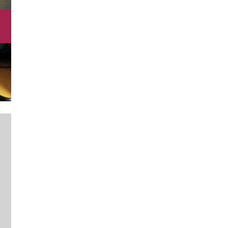
SERVIZI DI ORIENTAMENTO E
SP
COUNSELING PSICOLOGICO
NE
Approfondisci
A