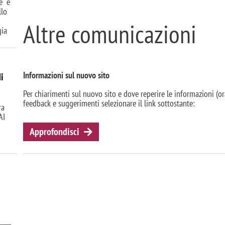
e" è
llo
Altre comunicazioni
gia
Informazioni sul nuovo sito
di
Per chiarimenti sul nuovo sito e dove reperire le informazioni (orar
feedback e suggerimenti selezionare il link sottostante:
ra
AI
Approfondisci