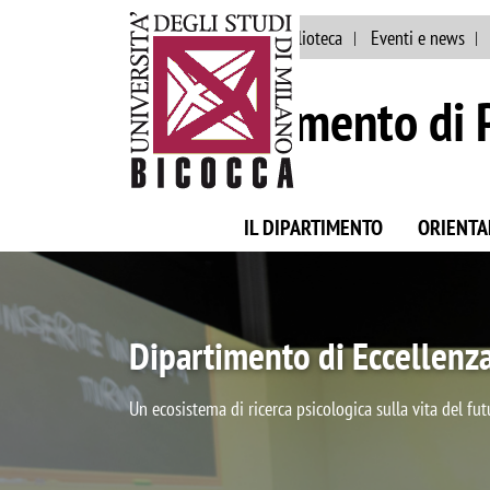
Ateneo
Staff
Biblioteca
Eventi e news
Dipartimento di 
IL DIPARTIMENTO
ORIENT
Scopri il Dipartimento 
la nostra storia, le attività di ricerca e didatt