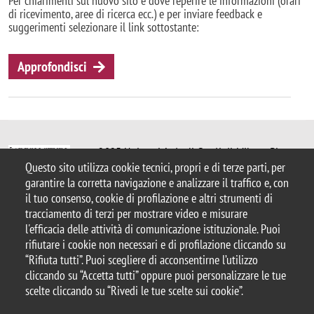
Per chiarimenti sul nuovo sito e dove reperire le informazioni (orari
di ricevimento, aree di ricerca ecc.) e per inviare feedback e
suggerimenti selezionare il link sottostante:
Approfondisci
© 2025 Università degli Studi di Milano-Bicocca
Questo sito utilizza cookie tecnici, propri e di terze parti, per
Piazza dell'Ateneo Nuovo, 1 - 20126, Milano
garantire la corretta navigazione e analizzare il traffico e, con
Casella PEC:
ateneo.bicocca@pec.unimib.it
il tuo consenso, cookie di profilazione e altri strumenti di
P.I. 12621570154
tracciamento di terzi per mostrare video e misurare
|
redazioneweb.psicologia@unimib.it
l'efficacia delle attività di comunicazione istituzionale. Puoi
rifiutare i cookie non necessari e di profilazione cliccando su
“Rifiuta tutti”. Puoi scegliere di acconsentirne l’utilizzo
cliccando su “Accetta tutti” oppure puoi personalizzare le tue
scelte cliccando su “Rivedi le tue scelte sui cookie”.
Note legali
Privacy e cookie policy
Amministrazione trasparente
Dichiarazione di accessibilità
Accessibilità
Area docenti