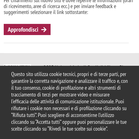
Per chiarimenti sul nuovo sito e dove reperire le informazioni (orari
di ricevimento, aree di ricerca ecc.) e per inviare feedback e
suggerimenti selezionare il link sottostante:
Approfondisci
© 2025 Università degli Studi di Milano-Bicocca
Questo sito utilizza cookie tecnici, propri e di terze parti, per
Piazza dell'Ateneo Nuovo, 1 - 20126, Milano
garantire la corretta navigazione e analizzare il traffico e, con
Casella PEC:
ateneo.bicocca@pec.unimib.it
il tuo consenso, cookie di profilazione e altri strumenti di
P.I. 12621570154
tracciamento di terzi per mostrare video e misurare
|
redazioneweb.psicologia@unimib.it
l'efficacia delle attività di comunicazione istituzionale. Puoi
rifiutare i cookie non necessari e di profilazione cliccando su
“Rifiuta tutti”. Puoi scegliere di acconsentirne l’utilizzo
cliccando su “Accetta tutti” oppure puoi personalizzare le tue
scelte cliccando su “Rivedi le tue scelte sui cookie”.
Note legali
Privacy e cookie policy
Amministrazione trasparente
Dichiarazione di accessibilità
Accessibilità
Area docenti